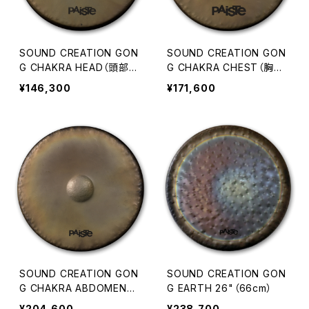
SOUND CREATION GON
SOUND CREATION GON
G CHAKRA HEAD（頭部）1
G CHAKRA CHEST（胸部）
1"
14"
¥146,300
¥171,600
SOUND CREATION GON
SOUND CREATION GON
G CHAKRA ABDOMEN
G EARTH 26"（66cm）
（腹部）16"
¥204,600
¥238,700