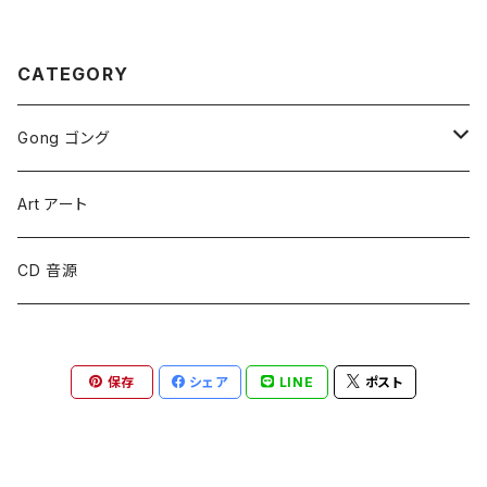
CATEGORY
Gong ゴング
Symphonic Gongs
Art アート
Symphonic Brilliant Gongs
CD 音源
Sound Creation Gongs
保存
シェア
LINE
ポスト
Planet Gongs
MALLETS & STANDS