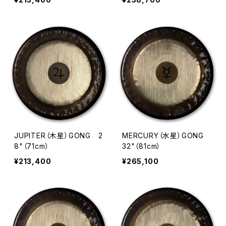
JUPITER（木星）GONG 2
MERCURY（水星）GONG
8"（71cm）
32"（81cm）
¥213,400
¥265,100