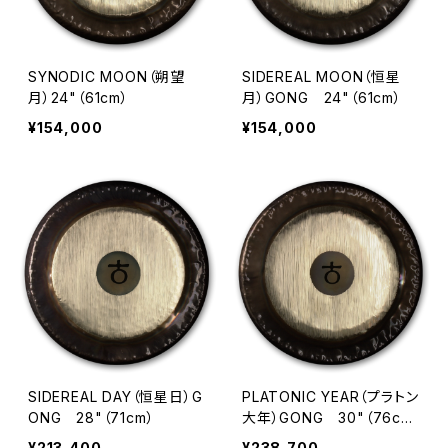
SYNODIC MOON（朔望
SIDEREAL MOON（恒星
月）24"（61cm）
月）GONG 24"（61cm）
¥154,000
¥154,000
SIDEREAL DAY（恒星日）G
PLATONIC YEAR（プラトン
ONG 28"（71cm）
大年）GONG 30"（76c
m）
¥213,400
¥238,700