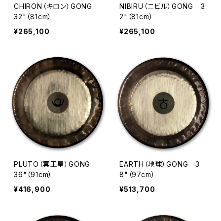
CHIRON（キロン）GONG
NIBIRU（ニビル）GONG 3
32"（81cm）
2"（81cm）
¥265,100
¥265,100
PLUTO（冥王星）GONG
EARTH（地球）GONG 3
36"（91cm）
8"（97cm）
¥416,900
¥513,700