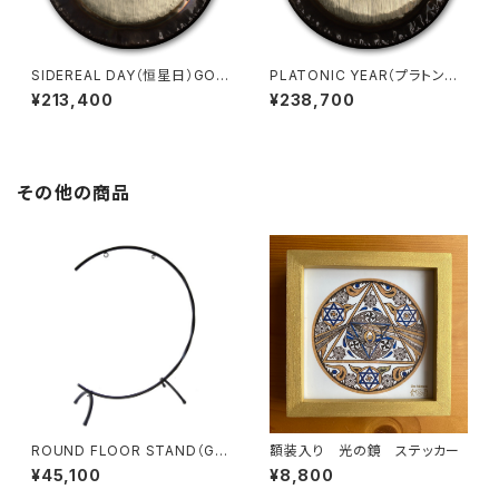
SIDEREAL DAY（恒星日）GON
PLATONIC YEAR（プラトン大
G 28"（71cm）
年）GONG 30"（76cm）
¥213,400
¥238,700
その他の商品
ROUND FLOOR STAND（GO
額装入り 光の鏡 ステッカー
NG：1枚用）24"
¥45,100
¥8,800