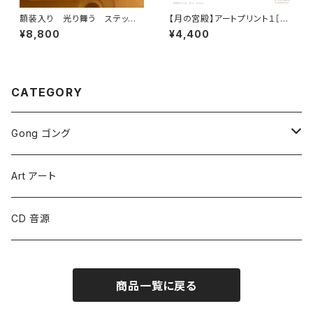
額装入り 光り舞う ステッカ
【月の宮殿】アートプリント１［大
ー
サイズ］
¥8,800
¥4,400
CATEGORY
Gong ゴング
Symphonic Gongs
Art アート
Symphonic Brilliant Gongs
CD 音源
Sound Creation Gongs
商品一覧に戻る
Planet Gongs