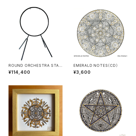
ROUND ORCHESTRA STAN
EMERALD NOTES（CD）
D（GONG：1枚用）20"/22"
¥114,400
¥3,600