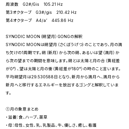
周波数 G2#/Gis 105.21 Hz
第3オクターブ G3#/gis 210.42 Hz
第4オクターブ A4/a’ 445.86 Hz
SYNODIC MOON（朔望月）GONGの解釈
SYNODIC MOONは朔望月（さくぼうげつ）のことであり、月の満
ち欠けの1周期です。朔（新月）から次の朔、あるいは望（満月）か
ら次の望までの期間を意味します。朔とは太陽と月の合（黄経差
が0°）、望は太陽と月の衝（黄経差が180°）の時のこと言います。
平均朔望月は29.530588日となり、新月から満月へ、満月から
新月へと移行するエネルギーを放出するゴングと解釈していま
す。
①月の象意まとめ
・滋養：食、ハーブ、薬草
・母：母性、女性、乳、乳製品、牛、優しさ、癒し、看護