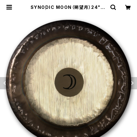
SYNODIC MOON（朔望月）24"（6
1cm） | THE KOKONOE・GIZA シ
ョップ