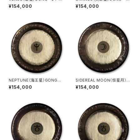
1cm）
4"（61cm）
¥154,000
¥154,000
NEPTUNE（海王星）GONG 2
SIDEREAL MOON（恒星月）G
4"（61cm）
ONG 24"（61cm）
¥154,000
¥154,000