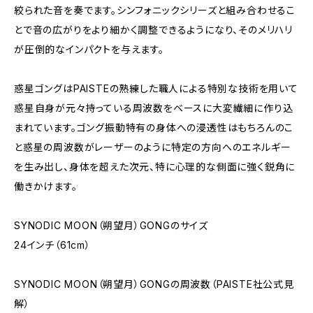
絞られた音を奏でます。シンフォニックシリーズと組み合わせるこ
とで音の広がりをより細かく調整できるようになり、そのメリハリ
が圧倒的なインパクトを与えます。
惑星ゴングはPAISTEの熟練した職人による特別な技術を用いて
惑星自身が元々持っている周波数をベースに大変繊細に作り込
まれています。ゴング振動特有の身体への浸透性はもちろんのこ
と惑星の周波数がレーザーのように特定の方向へのエネルギー
を生み出し、身体を超えた次元、特に心理的な側面に強く鋭角に
働きかけます。
SYNODIC MOON（朔望月）GONGのサイズ
24インチ（61cm）
SYNODIC MOON（朔望月）GONGの周波数（PAISTE社公式見
解）