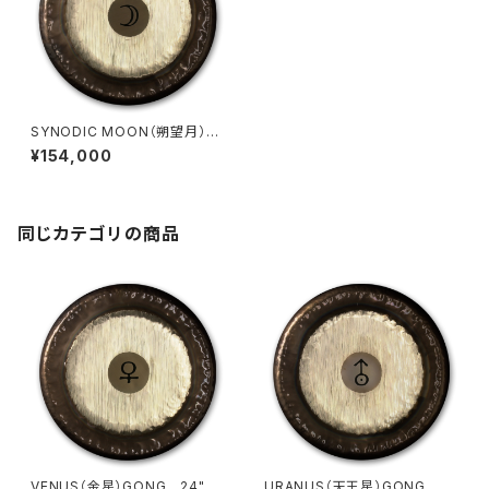
SYNODIC MOON（朔望月）2
4"（61cm）
¥154,000
同じカテゴリの商品
VENUS（金星）GONG 24"（6
URANUS（天王星）GONG 2