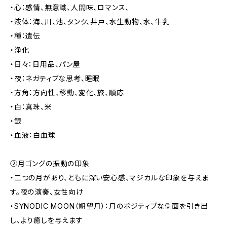
・心：感情、無意識、人間味、ロマンス、
・液体：海、川、池、タンク、井戸、水生動物、水、牛乳
・種：遺伝
・浄化
・日々：日用品、パン屋
・夜：ネガティブな思考、睡眠
・方角：方向性、移動、変化、旅、順応
・白：真珠、米
・銀
・血液：白血球
②月ゴングの振動の印象
・二つの月があり、ともに深い安心感、マジカルな印象を与えま
す。夜の演奏、女性向け
・SYNODIC MOON（朔望月）：月のポジティブな側面を引き出
し、より癒しを与えます