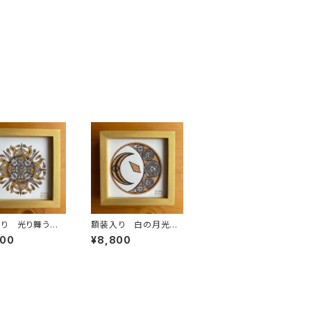
入り 光り舞う
額装入り 白の月光
カー
浴 ステッカー
800
¥8,800