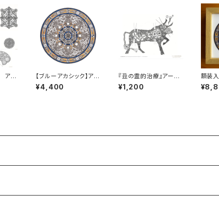
 アー
【ブルーアカシック】アー
『丑の霊的治療』アート
額装入
中サイ
トプリント４［大サイズ］
カード⑥［中サイズ］
シック
¥4,400
¥1,200
¥8,