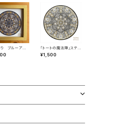
り ブルーアカ
「トートの魔法陣」ステッ
 ステッカー
カーI［小サイズ］
800
¥1,500