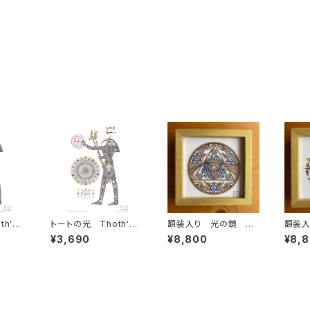
's t
トートの光 Thoth's l
額装入り 光の鏡 ス
額装
秘なる叡
ight - 知恵の泉をあな
テッカー
ステッ
¥3,690
¥8,800
¥8,
特別プ
たの空間に - アートプ
リント［A4サイズ］