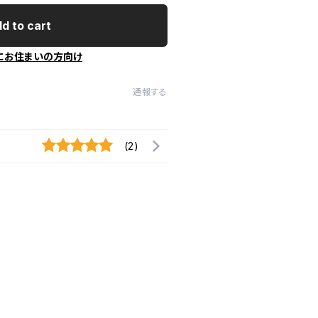
d to cart
にお住まいの方向け
通報する
(2)