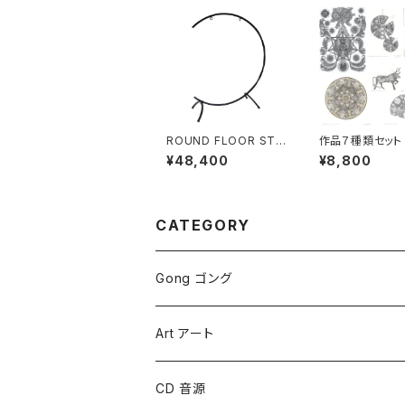
ROUND FLOOR STA
作品７種類セット
ND（GONG：1枚用）3
トカード①〜⑦［
¥48,400
¥8,800
2"
ズ］
CATEGORY
Gong ゴング
Symphonic Gongs
Art アート
Symphonic Brilliant Gongs
CD 音源