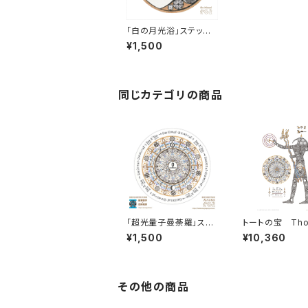
「白の月光浴」ステッカ
ーⅣ［小サイズ］
¥1,500
同じカテゴリの商品
「超光量子曼荼羅」ステ
トートの宝 Thoth
ッカーⅦ［小サイズ］
reasure - 神
¥1,500
¥10,360
智を手に入れる
ライスセット -
その他の商品