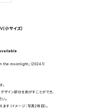
Ⅳ［小サイズ］
available
the moonlight」（2024.1）
す。
、デザイン部分を剥がすことができ、
さい。
ます（イメージ：写真2枚目）。