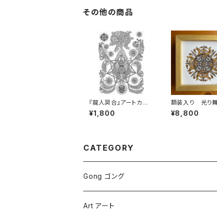
その他の商品
『龍人冥合』アートカー
額装入り 光り
ド②［中サイズ］
ステッカー
¥1,800
¥8,800
CATEGORY
Gong ゴング
Symphonic Gongs
Art アート