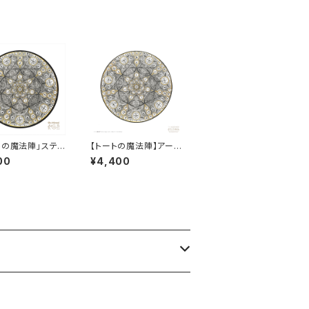
トの魔法陣」ステッ
【トートの魔法陣】アート
［小サイズ］
プリント２［大サイズ］
00
¥4,400