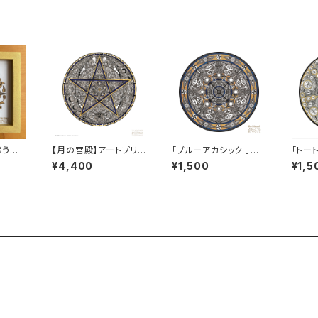
舞う
【月の宮殿】アートプリ
「ブルーアカシック 」ス
「トー
ント１［大サイズ］
テッカーⅢ［小サイズ］
カーI
¥4,400
¥1,500
¥1,5