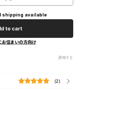
l shipping available
d to cart
にお住まいの方向け
通報する
(2)