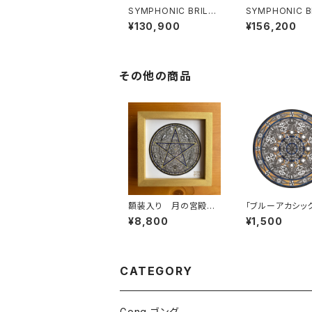
SYMPHONIC BRILLI
SYMPHONIC BR
ANT GONG 20"（51
ANT GONG 22
¥130,900
¥156,200
cm）
cm）
その他の商品
額装入り 月の宮殿
「ブルーアカシック
ステッカー
テッカーⅢ［小サ
¥8,800
¥1,500
CATEGORY
Gong ゴング