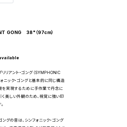
ANT GONG 38"（97cm）
available
ブリリアント・ゴング（SYMPHONIC
シンフォニック・ゴングと基本的に同じ構造
観を実現するために手作業で丹念に
引く美しい外観のため、視覚に強い印
。
・ゴングの音は、シンフォニック・ゴング