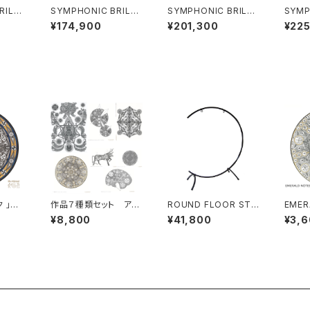
ILLI
SYMPHONIC BRILLI
SYMPHONIC BRILLI
SYMP
"（56
ANT GONG 24"（61
ANT GONG 26"（66
ANT 
¥174,900
¥201,300
¥22
cm）
cm）
cm）
 」ス
作品７種類セット アー
ROUND FLOOR STA
EMER
イズ］
トカード①〜⑦［中サイ
ND（GONG：1枚用）2
D）
¥8,800
¥41,800
¥3,
ズ］
2"