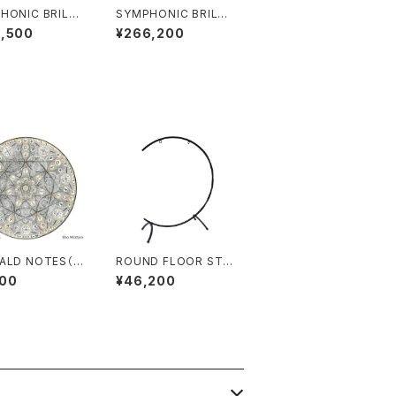
HONIC BRILLI
SYMPHONIC BRILLI
GONG 28"（71
ANT GONG 30"（7
5,500
¥266,200
6cm）
ALD NOTES（C
ROUND FLOOR STA
ND（GONG：1枚用）2
600
¥46,200
8"