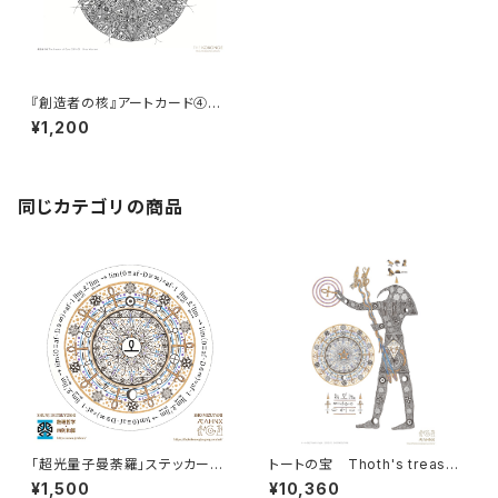
『創造者の核』アートカード④
［中サイズ］
¥1,200
同じカテゴリの商品
「超光量子曼荼羅」ステッカーⅦ
トートの宝 Thoth's treasur
［小サイズ］
e - 神秘なる叡智を手に入れる
¥1,500
¥10,360
特別プライスセット -