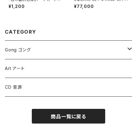
［中サイズ］
ROLLERS（GONG：1〜2枚用）
¥1,200
¥77,000
28"/30"
CATEGORY
Gong ゴング
Symphonic Gongs
Art アート
Symphonic Brilliant Gongs
CD 音源
Sound Creation Gongs
商品一覧に戻る
Planet Gongs