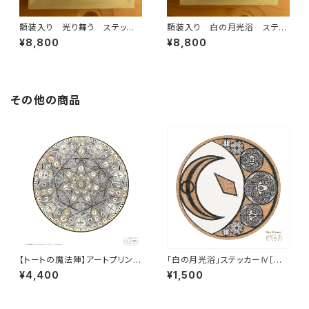
額装入り 光り舞う ステッカ
額装入り 白の月光浴 ステッ
ー
カー
¥8,800
¥8,800
その他の商品
【トートの魔法陣】アートプリント
「白の月光浴」ステッカーⅣ［小
２［大サイズ］
サイズ］
¥4,400
¥1,500