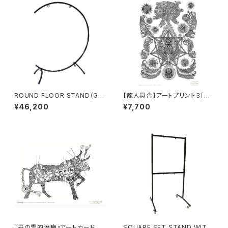
ROUND FLOOR STAND（GO
【龍人冥合】アートプリント３［大
NG：1枚用）28"
サイズ］
¥46,200
¥7,700
『丑の霊的治療』アートカード⑥
SQUARE SET STAND WITH