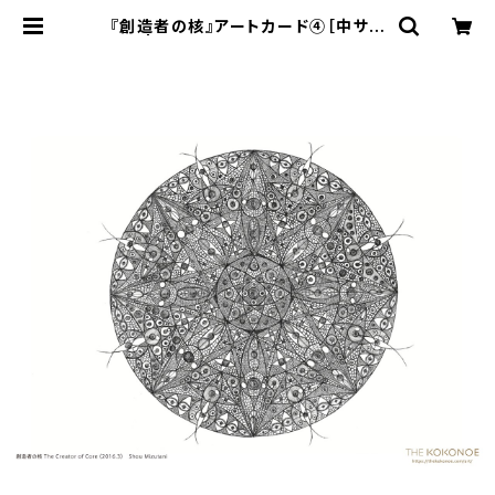
『創造者の核』アートカード④［中サイ
ズ］ | THE KOKONOE・GIZA ショ
ップ