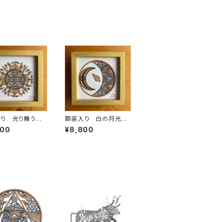
入り 光り舞う
額装入り 白の月光
カー
浴 ステッカー
800
¥8,800