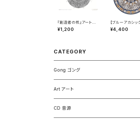
『創造者の核』アートカ
【ブルーアカシッ
ード④［中サイズ］
トプリント４［大サ
¥1,200
¥4,400
CATEGORY
Gong ゴング
Symphonic Gongs
Art アート
Symphonic Brilliant Gongs
CD 音源
Sound Creation Gongs