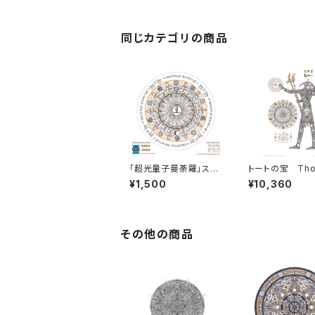
同じカテゴリの商品
「超光量子曼荼羅」ステ
トートの宝 Thoth
ッカーⅦ［小サイズ］
reasure - 神
¥1,500
¥10,360
智を手に入れる
ライスセット -
その他の商品