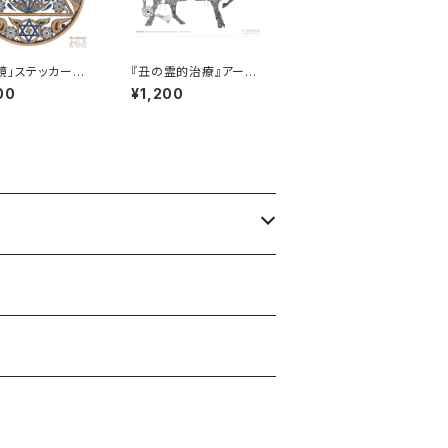
鏡」ステッカーⅥ
『丑の霊的治療』アート
イズ］
カード⑥［中サイズ］
00
¥1,200