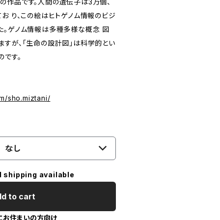
の作品です。人間の遺伝子は3万個、
お り、この絵はヒトゲノム情報のビジ
た。ゲノム情報は多種多様な概念 図
ますが、「生命の設計図」は科学的とい
のです。
）
m/sho.miztani/
なし
l shipping available
d to cart
にお住まいの方向け