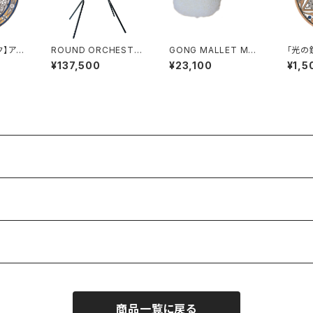
ク】アー
ROUND ORCHESTR
GONG MALLET M6
「光の
イズ］
A STAND（GONG：1枚
（対応口径 32"〜36"）
［小サ
¥137,500
¥23,100
¥1,5
用）28"
商品一覧に戻る