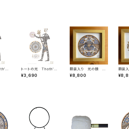
's t
トートの光 Thoth's l
額装入り 光の鏡 ス
額装
秘なる叡
ight - 知恵の泉をあな
テッカー
ステッ
¥3,690
¥8,800
¥8,
特別プ
たの空間に - アートプ
リント［A4サイズ］